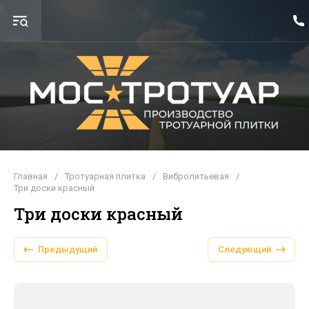
Главная
/
Тротуарная плитка
/
Вибролитьевая
/
Три доски красный
Три доски красный
Предыдущий
Следующий